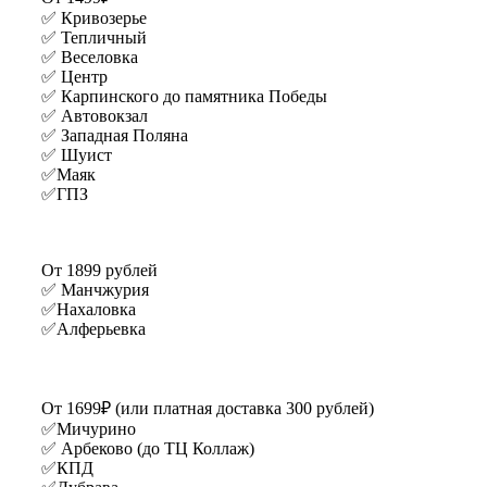
✅ Кривозерье
✅ Тепличный
✅ Веселовка
✅ Центр
✅ Карпинского до памятника Победы
✅ Автовокзал
✅ Западная Поляна
✅ Шуист
✅Маяк
✅ГПЗ
От 1899 рублей
✅ Манчжурия
✅Нахаловка
✅Алферьевка
От 1699₽ (или платная доставка 300 рублей)
✅Мичурино
✅ Арбеково (до ТЦ Коллаж)
✅КПД