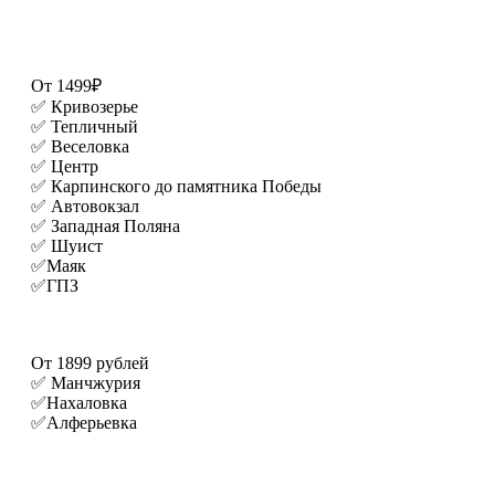
От 1499₽
✅ Кривозерье
✅ Тепличный
✅ Веселовка
✅ Центр
✅ Карпинского до памятника Победы
✅ Автовокзал
✅ Западная Поляна
✅ Шуист
✅Маяк
✅ГПЗ
От 1899 рублей
✅ Манчжурия
✅Нахаловка
✅Алферьевка