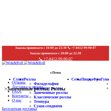
Заказы принимаем с 10:00 до 22:30 📞 +7-8412-99-90-07
Заказы принимаем с 10:00 до 22:30
📞 +7-8412-99-90-07
г.Пенза
Суши
Роллы
Сеты
Пицца
Фри
Гунк
Отзывы
Филадельфия
Доставка и оплата
Большие роллы
>
Запеченные роллы
,
Роллы
FAQs
Запеченные роллы
Контакты
Классические роллы
О нас
Темпура
Суши-сендвичи
Бесплатная доставка