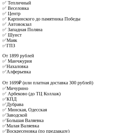
✅ Тепличный
✅ Веселовка
✅ Центр
✅ Карпинского до памятника Победы
✅ Автовокзал
✅ Западная Поляна
✅ Шуист
✅Маяк
✅ГПЗ
От 1899 рублей
✅ Манчжурия
✅Нахаловка
✅Алферьевка
От 1699₽ (или платная доставка 300 рублей)
✅Мичурино
✅ Арбеково (до ТЦ Коллаж)
✅КПД
✅Дубрава
✅ Минская, Одесская
✅Заводской
✅Большая Валяевка
✅Малая Валяевка
✅Воскресеновка (по предзаказу)