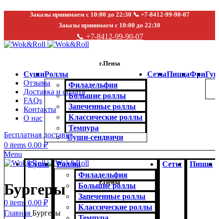
Заказы принимаем с 10:00 до 22:30 📞 +7-8412-99-90-07
Заказы принимаем с 10:00 до 22:30
📞 +7-8412-99-90-07
г.Пенза
Суши
Роллы
Сеты
Пицца
Фри
Гун
Отзывы
Филадельфия
Доставка и оплата
Большие роллы
FAQs
Запеченные роллы
Контакты
Классические роллы
О нас
Темпура
Бесплатная доставка
Суши-сендвичи
0
items
0.00
₽
Menu
Суши
Роллы
Сеты
Пицца
Филадельфия
г.Пенза
Бургеры
Большие роллы
Запеченные роллы
0
items
0.00
₽
Классические роллы
Главная
Бургеры
Темпура