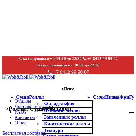
Заказы принимаем с 10:00 до 22:30 📞 +7-8412-99-90-07
Заказы принимаем с 10:00 до 22:30
📞 +7-8412-99-90-07
г.Пенза
Суши
Роллы
Сеты
Пицца
Фри
Гу
Отзывы
Филадельфия
Доставка и оплата
>
Роллы
,
Суши-сендвичи
Большие роллы
FAQs
Запеченные роллы
Контакты
О нас
Классические роллы
Темпура
Бесплатная доставка