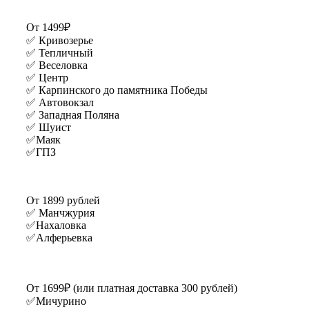
От 1499₽
✅ Кривозерье
✅ Тепличный
✅ Веселовка
✅ Центр
✅ Карпинского до памятника Победы
✅ Автовокзал
✅ Западная Поляна
✅ Шуист
✅Маяк
✅ГПЗ
От 1899 рублей
✅ Манчжурия
✅Нахаловка
✅Алферьевка
От 1699₽ (или платная доставка 300 рублей)
✅Мичурино