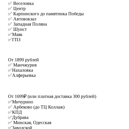
✅ Веселовка
✅ Центр
✅ Карпинского до памятника Победы
✅ Автовокзал
✅ Западная Поляна
✅ Шуист
✅Маяк
✅ГПЗ
От 1899 рублей
✅ Манчжурия
✅Нахаловка
✅Алферьевка
От 1699₽ (или платная доставка 300 рублей)
✅Мичурино
✅ Арбеково (до ТЦ Коллаж)
✅КПД
✅Дубрава
✅ Минская, Одесская
✅Заводской