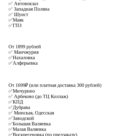
✅ Автовокзал
✅ Западная Поляна
✅ Шуист
✅Маяк
✅ГПЗ
От 1899 рублей
✅ Манчжурия
✅Нахаловка
✅Алферьевка
От 1699₽ (или платная доставка 300 рублей)
✅Мичурино
✅ Арбеково (до ТЦ Коллаж)
✅КПД
✅Дубрава
✅ Минская, Одесская
✅Заводской
✅Большая Валяевка
✅Малая Валяевка
✅Воскресеновка (по предзаказу)