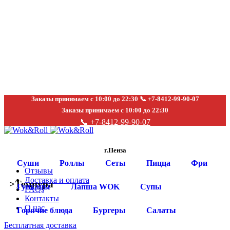
Заказы принимаем с 10:00 до 22:30 📞 +7-8412-99-90-07
Заказы принимаем с 10:00 до 22:30
📞 +7-8412-99-90-07
г.Пенза
Суши
Роллы
Сеты
Пицца
Фри
Отзывы
Доставка и оплата
>
Темпура
Гунканы
Лапша WOK
Супы
FAQs
Контакты
О нас
Горячие блюда
Бургеры
Салаты
Бесплатная доставка
Click to enlarge