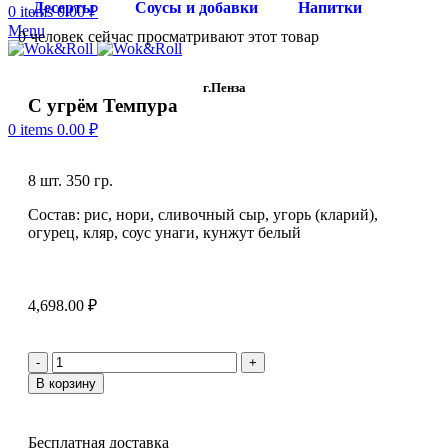
Десерты
Соусы и добавки
Напитки
0
items
0.00
₽
Menu
0
человек сейчас просматривают этот товар
г.Пенза
С угрём Темпура
0
items
0.00
₽
8 шт. 350 гр.
Состав: рис, нори, сливочный сыр, угорь (кларий),
огурец, кляр, соус унаги, кунжут белый
4,698.00
₽
В корзину
Бесплатная доставка