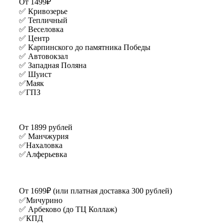
От 1499₽
✅ Кривозерье
✅ Тепличный
✅ Веселовка
✅ Центр
✅ Карпинского до памятника Победы
✅ Автовокзал
✅ Западная Поляна
✅ Шуист
✅Маяк
✅ГПЗ
От 1899 рублей
✅ Манчжурия
✅Нахаловка
✅Алферьевка
От 1699₽ (или платная доставка 300 рублей)
✅Мичурино
✅ Арбеково (до ТЦ Коллаж)
✅КПД