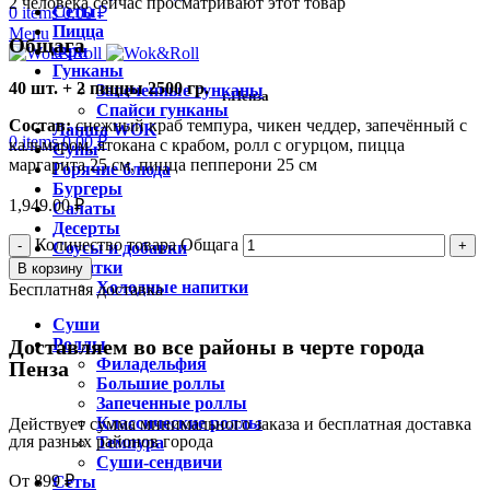
2
человека сейчас просматривают этот товар
Сеты
0
items
0.00
₽
Пицца
Menu
Общага
Фри
Гунканы
40 шт. + 2 пиццы 2500 гр.
Запеченные гунканы
г.Пенза
Спайси гунканы
Состав:
снежный краб темпура, чикен чеддер, запечённый с
Лапша WOK
0
items
0.00
₽
кальмаром, ятокана с крабом, ролл с огурцом, пицца
Супы
маргарита 25 см, пицца пепперони 25 см
Горячие блюда
Бургеры
1,949.00
₽
Салаты
Десерты
Количество товара Общага
Соусы и добавки
Напитки
В корзину
Холодные напитки
Бесплатная доставка
Суши
Доставляем во все районы в черте города
Роллы
Филадельфия
Пенза
Большие роллы
Запеченные роллы
Классические роллы
Действует сумма минимального заказа и бесплатная доставка
для разных районов города
Темпура
Суши-сендвичи
От 899 ₽
Сеты