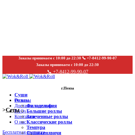
Заказы принимаем с 10:00 до 22:30 📞 +7-8412-99-90-07
Заказы принимаем с 10:00 до 22:30
📞 +7-8412-99-90-07
г.Пенза
Суши
Отзывы
Роллы
Доставка и оплата
Филадельфия
>
Сеты
FAQs
Большие роллы
Контакты
Запеченные роллы
О нас
Классические роллы
Темпура
Click to enlarge
Бесплатная доставка
Суши-сендвичи