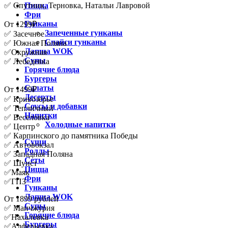
Пицца
✅ Спутник, Терновка, Натальи Лавровой
Фри
Гунканы
От 1299₽
Запеченные гунканы
✅ Засечное
Спайси гунканы
✅ Южная Поляна
Лапша WOK
✅Окружная
Супы
✅ Лебедевка
Горячие блюда
Бургеры
Салаты
От 1499₽
Десерты
✅ Кривозерье
Соусы и добавки
✅ Тепличный
Напитки
✅ Веселовка
Холодные напитки
✅ Центр
✅ Карпинского до памятника Победы
Суши
✅ Автовокзал
Роллы
✅ Западная Поляна
Сеты
✅ Шуист
Пицца
✅Маяк
Фри
✅ГПЗ
Гунканы
Лапша WOK
От 1899 рублей
Супы
✅ Манчжурия
Горячие блюда
✅Нахаловка
Бургеры
✅Алферьевка