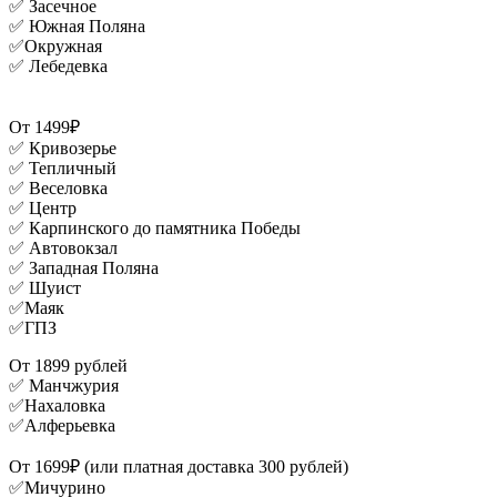
✅ Засечное
✅ Южная Поляна
✅Окружная
✅ Лебедевка
От 1499₽
✅ Кривозерье
✅ Тепличный
✅ Веселовка
✅ Центр
✅ Карпинского до памятника Победы
✅ Автовокзал
✅ Западная Поляна
✅ Шуист
✅Маяк
✅ГПЗ
От 1899 рублей
✅ Манчжурия
✅Нахаловка
✅Алферьевка
От 1699₽ (или платная доставка 300 рублей)
✅Мичурино