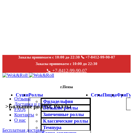
Заказы принимаем с 10:00 до 22:30 📞 +7-8412-99-90-07
Заказы принимаем с 10:00 до 22:30
📞 +7-8412-99-90-07
г.Пенза
Суши
Роллы
Сеты
Пицца
Фри
Гу
Отзывы
Филадельфия
Доставка и оплата
>
Большие роллы
,
Роллы
Большие роллы
FAQs
Запеченные роллы
Контакты
О нас
Классические роллы
Темпура
Бесплатная доставка
Click to enlarge