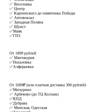
✅ Веселовка
✅ Центр
✅ Карпинского до памятника Победы
✅ Автовокзал
✅ Западная Поляна
✅ Шуист
✅Маяк
✅ГПЗ
От 1899 рублей
✅ Манчжурия
✅Нахаловка
✅Алферьевка
От 1699₽ (или платная доставка 300 рублей)
✅Мичурино
✅ Арбеково (до ТЦ Коллаж)
✅КПД
✅Дубрава
✅ Минская, Одесская