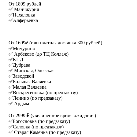
От 1899 рублей
✅ Манчжурия
✅Нахаловка
✅Алферьевка
От 1699₽ (или платная доставка 300 рублей)
✅Мичурино
✅ Арбеково (до ТЦ Коллаж)
✅КПД
✅Дубрава
✅ Минская, Одесская
✅Заводской
✅Большая Валяевка
✅Малая Валяевка
✅Воскресеновка (по предзаказу)
✅Ленино (по предзаказу)
✅ Ардым
От 2999 ₽ (увеличенное время ожидания)
✅Богословка (по предзаказу)
✅Саловка (по предзаказу)
✅ Старая Каменка (по предзаказу)