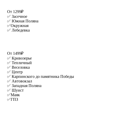
От 1299₽
✅ Засечное
✅ Южная Поляна
✅Окружная
✅ Лебедевка
От 1499₽
✅ Кривозерье
✅ Тепличный
✅ Веселовка
✅ Центр
✅ Карпинского до памятника Победы
✅ Автовокзал
✅ Западная Поляна
✅ Шуист
✅Маяк
✅ГПЗ