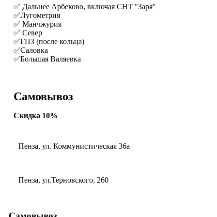
✅ Дальнее Арбеково, включая СНТ "Заря"
✅Лугометрия
✅ Манчжурия
✅ Север
✅ГПЗ (после кольца)
✅Саловка
✅Большая Валяевка
Самовывоз
Скидка 10%
Пенза, ул. Коммунистическая 36а
Пенза, ул.Терновского, 260
Самовывоз