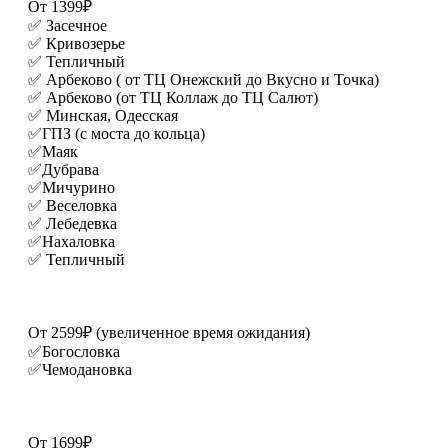
От 1399₽
✅ Засечное
✅ Кривозерье
✅ Тепличный
✅ Арбеково ( от ТЦ Онежский до Вкусно и Точка)
✅ Арбеково (от ТЦ Коллаж до ТЦ Салют)
✅ Минская, Одесская
✅ГПЗ (с моста до кольца)
✅Маяк
✅Дубрава
✅Мичурино
✅ Веселовка
✅ Лебедевка
✅Нахаловка
✅ Тепличный
От 2599₽ (увеличенное время ожидания)
✅Богословка
✅Чемодановка
От 1699₽