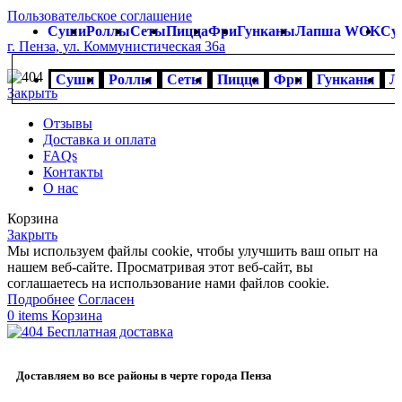
Пользовательское соглашение
Суши
Роллы
Сеты
Пицца
Фри
Гунканы
Лапша WOK
Су
г. Пенза, ул. Коммунистическая 36а
Суши
Роллы
Сеты
Пицца
Фри
Гунканы
Л
Закрыть
Отзывы
Доставка и оплата
FAQs
Контакты
О нас
Корзина
Закрыть
Мы используем файлы cookie, чтобы улучшить ваш опыт на
нашем веб-сайте. Просматривая этот веб-сайт, вы
соглашаетесь на использование нами файлов cookie.
Подробнее
Согласен
0
items
Корзина
Бесплатная доставка
Доставляем во все районы в черте города Пенза